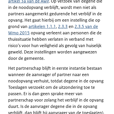
artikel 3a van de Awir
. Op verzoek van degene die
in de noodopvang verblijft, wordt men niet als
partners aangemerkt gedurende het verblijf in de
opvang. Het gaat hierbij om een instelling die op
grond van
artikelen 1.1.1
,
2.3.3
en
2.3.5 van de
Wmo 2015
opvang verleent aan personen die de
thuissituatie hebben verlaten in verband met
risico’s voor hun veiligheid als gevolg van huiselijk
geweld. Deze instellingen worden aangewezen
door de gemeente.
Het partnerschap blijft in eerste instantie bestaan
wanneer de aanvrager of partner naar een
noodopvang verhuist, totdat degene in de opvang
Toeslagen verzoekt om de uitzondering toe te
passen. Er is dan geen sprake meer van
partnerschap voor zolang het verblijf in de opvang
duurt. Is de aanvrager degene die in de opvang
verblijft, dan blijft hij aanvrager van de toeslag(en),