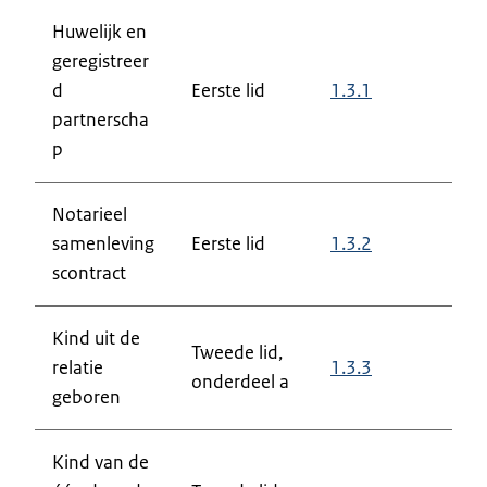
Huwelijk en
geregistreer
d
Eerste lid
1.3.1
partnerscha
p
Notarieel
samenleving
Eerste lid
1.3.2
scontract
Kind uit de
Tweede lid,
relatie
1.3.3
onderdeel a
geboren
Kind van de