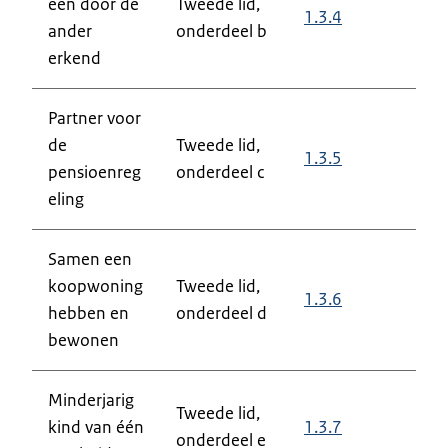
één door de
Tweede lid,
1.3.4
ander
onderdeel b
erkend
Partner voor
de
Tweede lid,
1.3.5
pensioenreg
onderdeel c
eling
Samen een
koopwoning
Tweede lid,
1.3.6
hebben en
onderdeel d
bewonen
Minderjarig
Tweede lid,
kind van één
1.3.7
onderdeel e