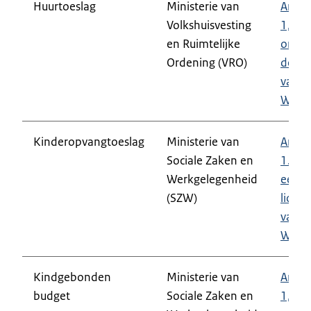
Huurtoeslag
Ministerie van
Artike
Volkshuisvesting
1,
en Ruimtelijke
onde
Ordening (VRO)
deel g
van d
Wht
Kinderopvangtoeslag
Ministerie van
Artike
Sociale Zaken en
1.1,
Werkgelegenheid
eerst
(SZW)
lid,
van d
Wko
Kindgebonden
Ministerie van
Artike
budget
Sociale Zaken en
1,