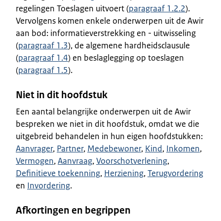
regelingen Toeslagen uitvoert (
paragraaf 1.2.2
).
Vervolgens komen enkele onderwerpen uit de Awir
aan bod: informatieverstrekking en - uitwisseling
(
paragraaf 1.3
), de algemene hardheidsclausule
(
paragraaf 1.4
) en beslaglegging op toeslagen
(
paragraaf 1.5
).
Niet in dit hoofdstuk
Een aantal belangrijke onderwerpen uit de Awir
bespreken we niet in dit hoofdstuk, omdat we die
uitgebreid behandelen in hun eigen hoofdstukken:
Aanvrager
,
Partner
,
Medebewoner
,
Kind
,
Inkomen
,
Vermogen
,
Aanvraag
,
Voorschotverlening
,
Definitieve toekenning
,
Herziening
,
Terugvordering
en
Invordering
.
Afkortingen en begrippen