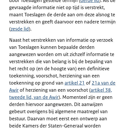
door Toeslagen gestelde termijn (
derde lid
). Als de
gevraagde informatie niet op tijd is verstrekt,
maant Toeslagen de derde aan om deze alsnog te
verstrekken en geeft daarvoor een nadere termijn
(
zesde lid
).
Naast het verstrekken van informatie op verzoek
van Toeslagen kunnen bepaalde derden
aangewezen worden om uit zichzelf informatie te
verstrekken die van belang is bij de bepaling van
het recht op (en de hoogte van) een definitieve
toekenning, voorschot, herziening van een
toekenning op grond van
artikel 21
of
21a van de
Awir
of herziening van een voorschot (
artikel 38,
tweede lid, van de Awir
). Momenteel zijn er geen
derden hiervoor aangewezen. Dit aanwijzen
gebeurt overigens bij algemene maatregel van
bestuur. Daarvan moet eerst een ontwerp aan
beide Kamers der Staten-Generaal worden