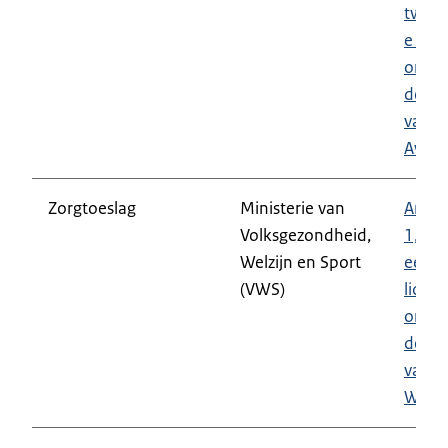
twee
e lid,
onde
deel a
van d
Awir
Zorgtoeslag
Ministerie van
Artike
Volksgezondheid,
1,
Welzijn en Sport
eerst
(VWS)
lid,
onde
deel a
van d
Wzt